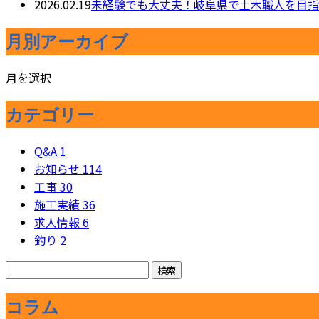
2026.02.19
未経験でも大丈夫！岐阜県で土木職人を目指
月別アーカイブ
月を選択
カテゴリー
Q&A
1
お知らせ
114
工事
30
施工実績
36
求人情報
6
釣り
2
コラム