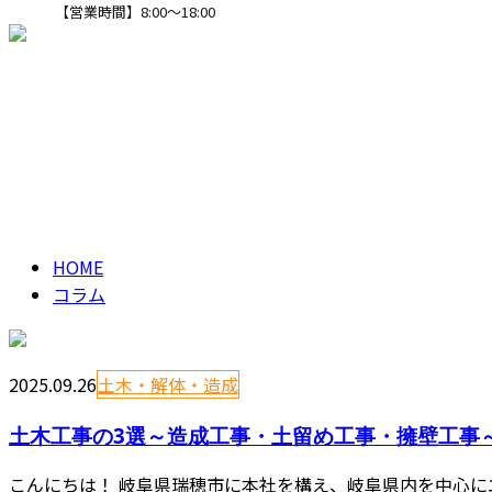
【営業時間】8:00～18:00
CONTACT
コラム
column
HOME
コラム
2025.09.26
土木・解体・造成
土木工事の3選～造成工事・土留め工事・擁壁工事
こんにちは！ 岐阜県瑞穂市に本社を構え、岐阜県内を中心に