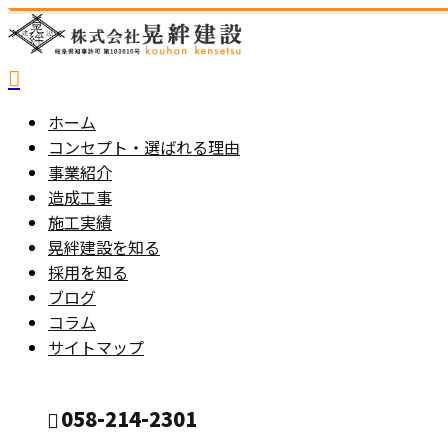
ホーム
コンセプト・選ばれる理由
事業紹介
造成工事
施工実績
晃絆建設を知る
採用を知る
ブログ
コラム
サイトマップ
058-214-2301