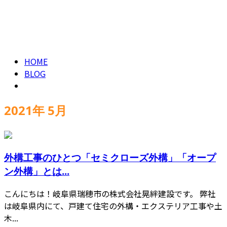
2021年 5月
CONTACT
HOME
BLOG
2021年 5月
外構工事のひとつ「セミクローズ外構」「オープ
ン外構」とは...
こんにちは！岐阜県瑞穂市の株式会社晃絆建設です。 弊社
は岐阜県内にて、戸建て住宅の外構・エクステリア工事や土
木...