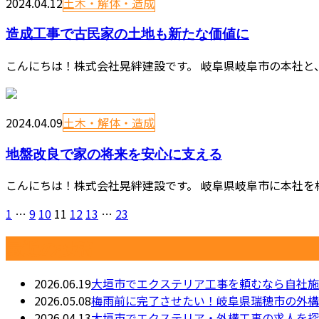
2024.04.12
土木・解体・造成
造成工事で古民家の土地も新たな価値に
こんにちは！株式会社晃絆建設です。 岐阜県岐阜市の本社と、
2024.04.09
土木・解体・造成
地盤改良で家の将来を安心に支える
こんにちは！株式会社晃絆建設です。 岐阜県岐阜市に本社を
1
…
9
10
11
12
13
…
23
最近の投稿
2026.06.19
大垣市でエクステリア工事を頼むなら自社施
2026.05.08
梅雨前に完了させたい！岐阜県瑞穂市の外構
2026.04.13
大垣市でエクステリア・外構工事の求人を探