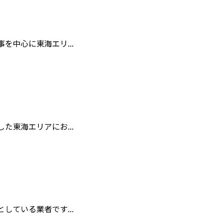
中心に東海エリ...
東海エリアにお...
ている業者です...