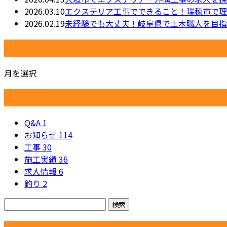
2026.03.10
エクステリア工事でできること！瑞穂市で理
2026.02.19
未経験でも大丈夫！岐阜県で土木職人を目指
月別アーカイブ
月を選択
カテゴリー
Q&A
1
お知らせ
114
工事
30
施工実績
36
求人情報
6
釣り
2