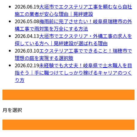
2026.06.19
大垣市でエクステリア工事を頼むなら自社
施工の業者が安心な理由｜晃絆建設
2026.05.08
梅雨前に完了させたい！岐阜県瑞穂市の外
構工事で雨対策を万全にする方法
2026.04.13
大垣市でエクステリア・外構工事の求人を
探している方へ｜晃絆建設が選ばれる理由
2026.03.10
エクステリア工事でできること！瑞穂市で
理想の庭を実現する選択肢
2026.02.19
未経験でも大丈夫！岐阜県で土木職人を目
指そう｜手に職つけてしっかり稼げるキャリアのつく
り方
月別アーカイブ
月を選択
カテゴリー