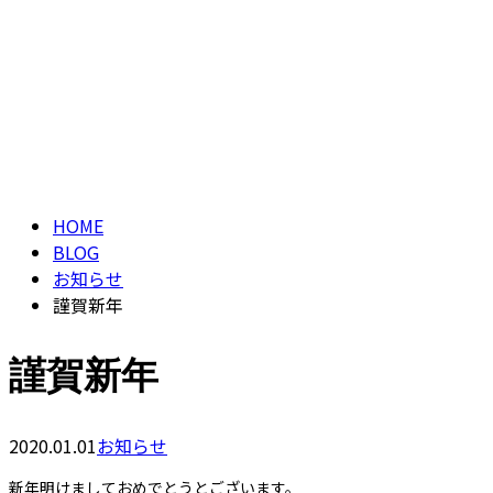
ブログ
CONTACT
BLOG
HOME
BLOG
お知らせ
謹賀新年
謹賀新年
2020.01.01
お知らせ
新年明けましておめでとうとございます。