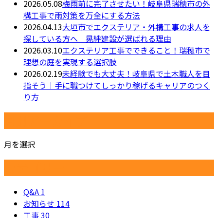
2026.05.08
梅雨前に完了させたい！岐阜県瑞穂市の外
構工事で雨対策を万全にする方法
2026.04.13
大垣市でエクステリア・外構工事の求人を
探している方へ｜晃絆建設が選ばれる理由
2026.03.10
エクステリア工事でできること！瑞穂市で
理想の庭を実現する選択肢
2026.02.19
未経験でも大丈夫！岐阜県で土木職人を目
指そう｜手に職つけてしっかり稼げるキャリアのつく
り方
月別アーカイブ
月を選択
カテゴリー
Q&A
1
お知らせ
114
工事
30