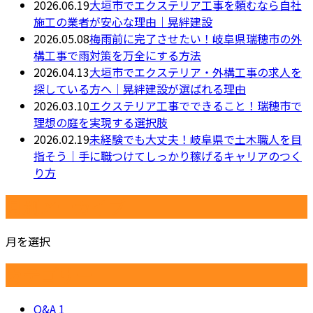
2026.06.19
大垣市でエクステリア工事を頼むなら自社
施工の業者が安心な理由｜晃絆建設
2026.05.08
梅雨前に完了させたい！岐阜県瑞穂市の外
構工事で雨対策を万全にする方法
2026.04.13
大垣市でエクステリア・外構工事の求人を
探している方へ｜晃絆建設が選ばれる理由
2026.03.10
エクステリア工事でできること！瑞穂市で
理想の庭を実現する選択肢
2026.02.19
未経験でも大丈夫！岐阜県で土木職人を目
指そう｜手に職つけてしっかり稼げるキャリアのつく
り方
月別アーカイブ
月を選択
カテゴリー
Q&A
1