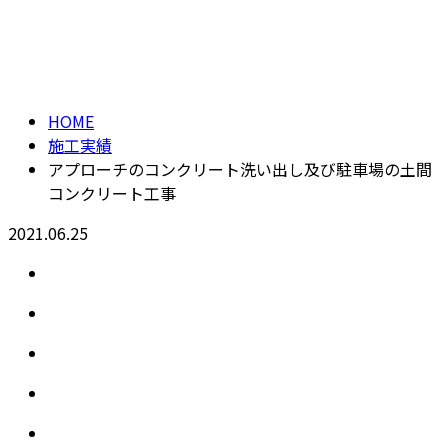
施工実績
CONTACT
HOME
施工実績
アプローチのコンクリート洗い出し及び駐車場の土間
コンクリート工事
2021.06.25