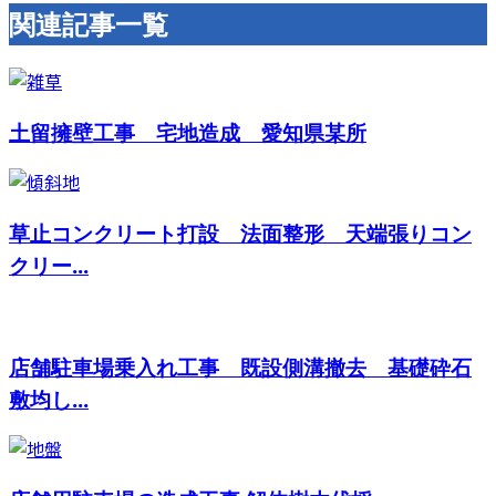
関連記事一覧
土留擁壁工事 宅地造成 愛知県某所
草止コンクリート打設 法面整形 天端張りコン
クリー...
店舗駐車場乗入れ工事 既設側溝撤去 基礎砕石
敷均し...