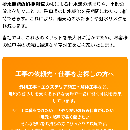
排水機能の維持
雑草の根による排水溝の詰まりや、土砂の
流出を防ぐことで、駐車場の排水機能を長期間にわたって維
持できます。これにより、雨天時の水たまりや冠水リスクを
軽減します。
当社では、これらのメリットを最大限に活かすため、お客様
の駐車場の状況に最適な防草対策をご提案いたします。
工事の依頼先・仕事をお探しの方へ
外構工事・エクステリア施工・解体工事
など、
地域の暮らしを支える多彩な現場で一緒に働く仲間を募集
しています。
💡「
手に職をつけたい
」「
やりがいのある仕事がしたい
」
「
地元・岐阜で長く働きたい
」
そんな想いをお持ちの方にぴったりの環境です。