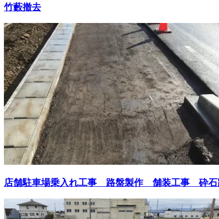
竹藪撤去
店舗駐車場乗入れ工事 路盤製作 舗装工事 砕石