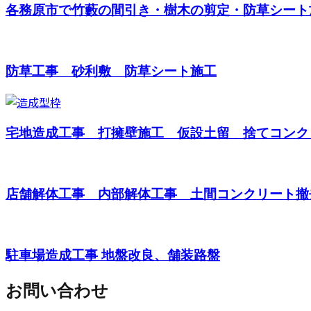
各務原市で竹藪の間引き・樹木の剪定・防草シート施
防草工事 砂利敷 防草シート施工
宅地造成工事 打擁壁施工 仮設土留 捨てコンク
店舗解体工事 内部解体工事 土間コンクリート撤
駐車場造成工事 地盤改良、舗装路盤
お問い合わせ