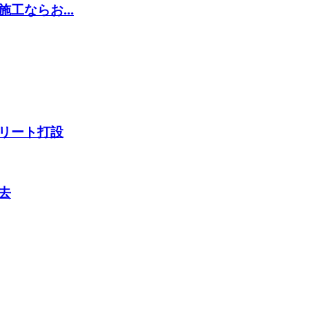
工ならお...
リート打設
去