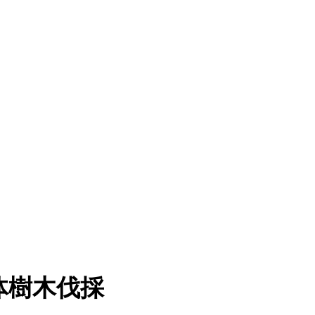
体樹木伐採